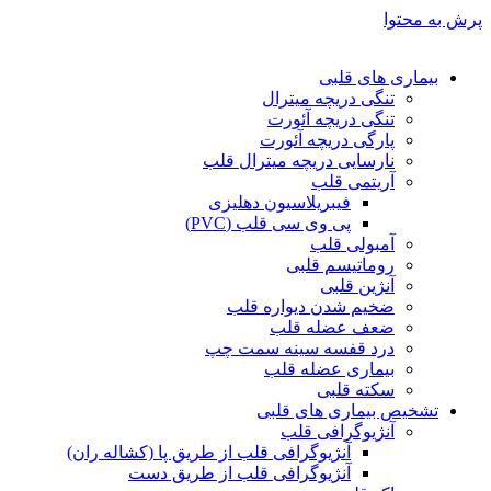
پرش به محتوا
بیماری های قلبی
تنگی دریچه میترال
تنگی دریچه آئورت
پارگی دریچه آئورت
نارسایی دریچه میترال قلب
آریتمی قلب
فیبریلاسیون دهلیزی
پی وی سی قلب (PVC)
آمبولی قلب
روماتیسم قلبی
آنژین قلبی
ضخیم شدن دیواره قلب
ضعف عضله قلب
درد قفسه سينه سمت چپ
بیماری عضله قلب
سکته قلبی
تشخیص بیماری های قلبی
آنژیوگرافی قلب
آنژیوگرافی قلب از طریق پا (کشاله ران)
آنژیوگرافی قلب از طریق دست