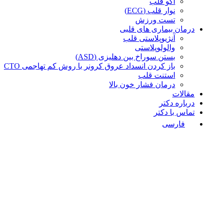
اکو قلب
نوار قلب (ECG)
تست ورزش
درمان بیماری های قلبی
آنژیوپلاستی قلب
والولوپلاستی
بستن سوراخ بین دهلیزی (ASD)
باز کردن انسداد عروق کرونر با روش کم تهاجمی CTO
استنت قلب
درمان فشار خون بالا
مقالات
درباره دکتر
تماس با دکتر
فارسی