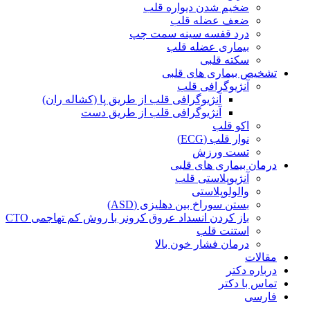
ضخیم شدن دیواره قلب
ضعف عضله قلب
درد قفسه سينه سمت چپ
بیماری عضله قلب
سکته قلبی
تشخیص بیماری های قلبی
آنژیوگرافی قلب
آنژیوگرافی قلب از طریق پا (کشاله ران)
آنژیوگرافی قلب از طریق دست
اکو قلب
نوار قلب (ECG)
تست ورزش
درمان بیماری های قلبی
آنژیوپلاستی قلب
والولوپلاستی
بستن سوراخ بین دهلیزی (ASD)
باز کردن انسداد عروق کرونر با روش کم تهاجمی CTO
استنت قلب
درمان فشار خون بالا
مقالات
درباره دکتر
تماس با دکتر
فارسی