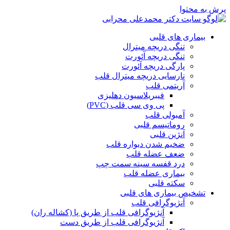
پرش به محتوا
بیماری های قلبی
تنگی دریچه میترال
تنگی دریچه آئورت
پارگی دریچه آئورت
نارسایی دریچه میترال قلب
آریتمی قلب
فیبریلاسیون دهلیزی
پی وی سی قلب (PVC)
آمبولی قلب
روماتیسم قلبی
آنژین قلبی
ضخیم شدن دیواره قلب
ضعف عضله قلب
درد قفسه سينه سمت چپ
بیماری عضله قلب
سکته قلبی
تشخیص بیماری های قلبی
آنژیوگرافی قلب
آنژیوگرافی قلب از طریق پا (کشاله ران)
آنژیوگرافی قلب از طریق دست