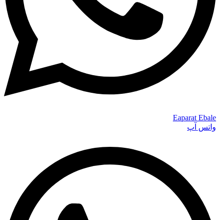
Eaparat
Ebale
واتس آپ