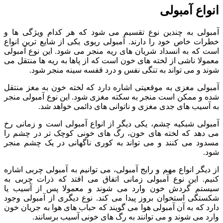
انواع آمبولی
آمبولی به چندین نوع تقسیم می ‌شود که هر کدام ویژگی ‌ها و
خطرات خاص خود را دارند. آمبولی ریوی یکی از شایع ‌ترین انواع
است که به انسداد شریان ‌های ریه منجر می ‌شود. این نوع آمبولی
معمولا ناشی از لخته‌ های خون است که از پاها به ریه ‌ها منتقل می‌
شوند و می ‌تواند به تنگی نفس و درد قفسه سینه منجر شود.
آمبولی مغزی به موقعیتی اشاره دارد که لخته خون به مغز منتقل
شده و ممکن است منجر به سکته مغزی شود. این نوع آمبولی منجر
به آسیب‌ های جدی مغزی و ناتوانی ‌های دائمی خواهد شد.
آمبولی شبکیه چشم، یکی دیگر از انواع آمبولی است و زمانی رخ
می ‌دهد که لخته ‌های خون، رگ‌ های خونی کوچک تر در چشم را
مسدود می ‌کنند و می ‌تواند به کوری ناگهانی در یک چشم منجر
شود.
از دیگر انواع مهم و رایج آمبولی، می توانیم به آمبولی چربی اشاره
کنیم. این نوع آمبولی زمانی اتفاق می ‌افتد که ذرات چربی به
سیستم گردش خون وارد می ‌شوند و معمولا پس از آسیب یا
شکستگی استخوان بروز پیدا می کند. نوع دیگری از آمبولی وجود
دارد که به آن آمبولی هوا می گویند که حباب ‌های هوا به جریان خون
وارد می ‌شوند و می‌ توانند به رگ ‌های خونی آسیب برسانند.