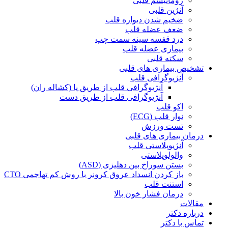
روماتیسم قلبی
آنژین قلبی
ضخیم شدن دیواره قلب
ضعف عضله قلب
درد قفسه سينه سمت چپ
بیماری عضله قلب
سکته قلبی
تشخیص بیماری های قلبی
آنژیوگرافی قلب
آنژیوگرافی قلب از طریق پا (کشاله ران)
آنژیوگرافی قلب از طریق دست
اکو قلب
نوار قلب (ECG)
تست ورزش
درمان بیماری های قلبی
آنژیوپلاستی قلب
والولوپلاستی
بستن سوراخ بین دهلیزی (ASD)
باز کردن انسداد عروق کرونر با روش کم تهاجمی CTO
استنت قلب
درمان فشار خون بالا
مقالات
درباره دکتر
تماس با دکتر