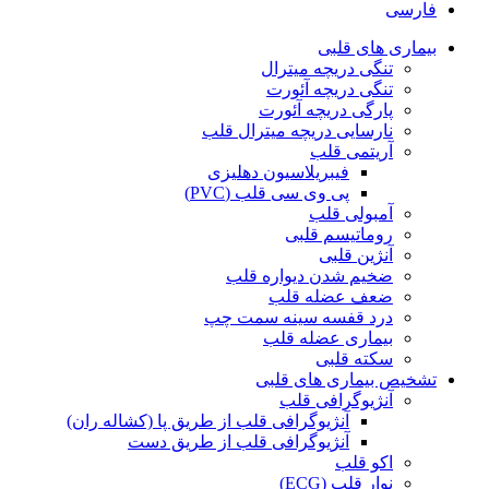
فارسی
بیماری های قلبی
تنگی دریچه میترال
تنگی دریچه آئورت
پارگی دریچه آئورت
نارسایی دریچه میترال قلب
آریتمی قلب
فیبریلاسیون دهلیزی
پی وی سی قلب (PVC)
آمبولی قلب
روماتیسم قلبی
آنژین قلبی
ضخیم شدن دیواره قلب
ضعف عضله قلب
درد قفسه سينه سمت چپ
بیماری عضله قلب
سکته قلبی
تشخیص بیماری های قلبی
آنژیوگرافی قلب
آنژیوگرافی قلب از طریق پا (کشاله ران)
آنژیوگرافی قلب از طریق دست
اکو قلب
نوار قلب (ECG)